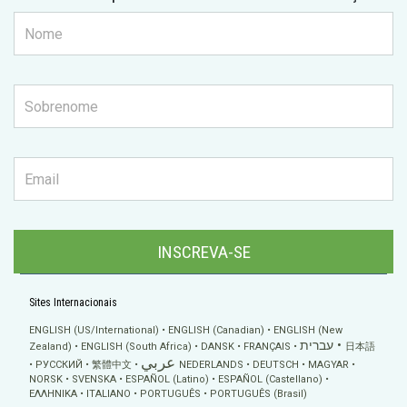
INSCREVA-SE
Sites Internacionais
ENGLISH (US/International)
ENGLISH (Canadian)
ENGLISH (New
עברית
Zealand)
ENGLISH (South Africa)
DANSK
FRANÇAIS
日本語
عربي
РУССКИЙ
繁體中文
NEDERLANDS
DEUTSCH
MAGYAR
NORSK
SVENSKA
ESPAÑOL (Latino)
ESPAÑOL (Castellano)
ΕΛΛΗΝΙΚA
ITALIANO
PORTUGUÊS
PORTUGUÊS (Brasil)