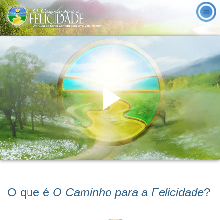
Play
O CAMINHO PARA A FELICIDADE FOI DISTRIBUÍDO EM 170 NAÇÕES. SAIBA
Video
MAIS >>
O que é
O Caminho para a Felicidade
?