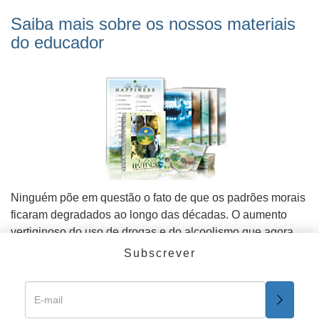
Saiba mais sobre os nossos materiais
do educador
Ninguém põe em questão o fato de que os padrões morais
ficaram degradados ao longo das décadas. O aumento
vertiginoso do uso de drogas e do alcoolismo que agora
predomina entre a geração mais jovem causa um aumento
Subscrever
de criminalidade em escolas, cidades e países. As
estatísticas mostram que a proliferação das drogas e a
escalada da violência andam de mãos dadas.