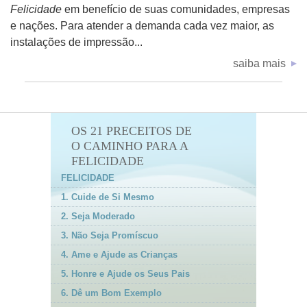
Felicidade
em benefício de suas comunidades, empresas
e nações. Para atender a demanda cada vez maior, as
instalações de impressão...
saiba mais
OS 21 PRECEITOS DE
O CAMINHO PARA A
FELICIDADE
FELICIDADE
1. Cuide de Si Mesmo
2. Seja Moderado
3. Não Seja Promíscuo
4. Ame e Ajude as Crianças
5. Honre e Ajude os Seus Pais
6. Dê um Bom Exemplo