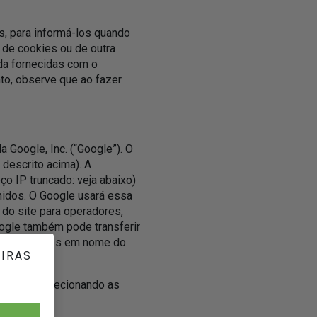
s, para informá-los quando
de cookies ou de outra
uda fornecidas com o
nto, observe que ao fazer
 Google, Inc. (“Google”). O
 descrito acima). A
o IP truncado: veja abaixo)
nidos. O Google usará essa
 do site para operadores,
Google também pode transferir
is informações em nome do
EIRAS
ytics — selecionando as
a do site.