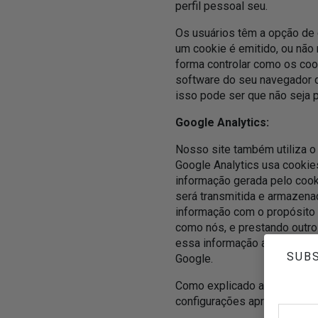
perfil pessoal seu.
Os usuários têm a opção de 
um cookie é emitido, ou nã
forma controlar como os coo
software do seu navegador d
isso pode ser que não seja po
Google Analytics:
Nosso site também utiliza o 
Google Analytics usa cookies
informação gerada pelo cooki
será transmitida e armazen
informação com o propósito d
como nós, e prestando outros
essa informação a terceiros
SUBS
Google.
Como explicado acima, você
configurações apropriadas no