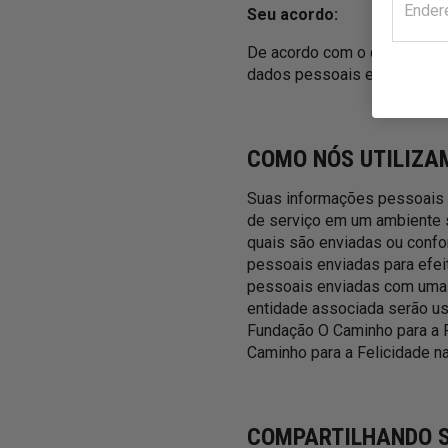
Seu acordo:
De acordo com o que dissemo
dados pessoais e de dados a
COMO NÓS UTILIZA
Suas informações pessoais s
de serviço em um ambiente s
quais são enviadas ou conf
pessoais enviadas para efei
pessoais enviadas com uma m
entidade associada serão us
Fundação O Caminho para a F
Caminho para a Felicidade na
COMPARTILHANDO S