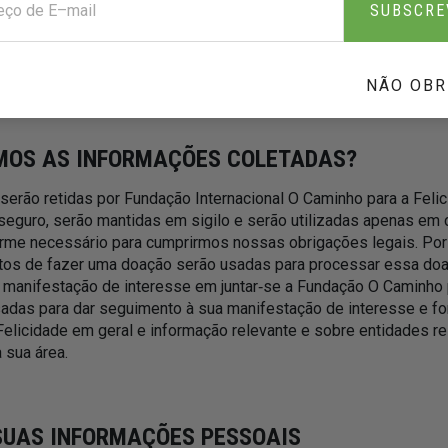
SUBSCRE
s no início deste Aviso, ao utilizar este site, você concorda c
gregados por nós e pelo Google, sob a forma e para os propós
NÃO OBR
MOS AS INFORMAÇÕES COLETADAS?
erão retidas por Fundação Internacional O Caminho para a Feli
eguro, serão mantidas em sigilo e serão utilizadas apenas em 
orme necessário para cumprirmos nossas obrigações legais. Po
tos de fazer uma doação serão usadas para processar essa doa
anifestação de interesse em juntar‑se a Fundação O Caminho p
adas para dar seguimento à sua manifestação de interesse e fo
elicidade em geral e informação relevante e sobre entidades r
 sua área.
UAS INFORMAÇÕES PESSOAIS