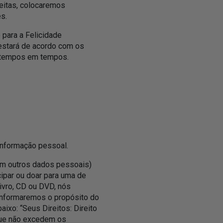
eitas, colocaremos
s.
 para a Felicidade
 estará de acordo com os
e tempos em tempos.
 informação pessoal.
em outros dados pessoais)
cipar ou doar para uma de
ivro, CD ou DVD, nós
informaremos o propósito do
ixo: “Seus Direitos: Direito
que não excedem os