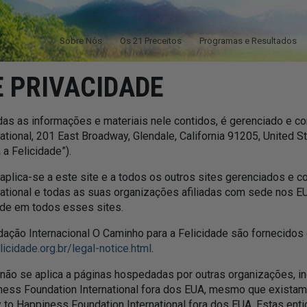
Sobre Nós
Os 21 Preceitos
Programas e Resultados
E PRIVACIDADE
odas as informações e materiais nele contidos, é gerenciado e co
tional, 201 East Broadway, Glendale, California 91205, United S
 a Felicidade”).
 aplica-se a este site e a todos os outros sites gerenciados e 
ational e todas as suas organizações afiliadas com sede nos EU
ade em todos esses sites.
ação Internacional O Caminho para a Felicidade são fornecido
cidade.org.br/legal-notice.html
.
 não se aplica a páginas hospedadas por outras organizações, incl
ess Foundation International fora dos EUA, mesmo que existam 
 to Happiness Foundation International fora dos EUA. Estas en