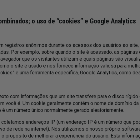
ombinados; o uso de “cookies” e Google Analytics
 registros anônimos durante os acessos dos usuários ao site, 
egadas. Por exemplo, sobre quando o site é acessado, as página
 navegador que os visitantes utilizam e quais páginas são visuali
mo o site é usado e nos fornece informação valiosa para melhora
kies” e uma ferramenta específica, Google Analytics, como desc
exto com informações que um site transfere para o disco rígid
m você é. Um cookie geralmente contém o nome de domínio da in
ue é um número único normalmente gerado aleatoriamente.
e coletamos endereços IP (um endereço IP é um número que pod
vo de rede na internet). Nós utilizamos o nosso próprio software
o propósito de melhorar a experiência do usuário. Esta informaç