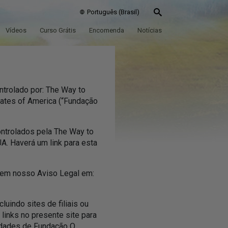
Português (Brasil)
Vídeos
Curso Grátis
Encomenda
Notícias
ntrolado por: The Way to
tates of America (“Fundação
controlados pela The Way to
A. Haverá um link para esta
s em nosso Aviso Legal em:
uindo sites de filiais ou
links no presente site para
tidades de Fundação O