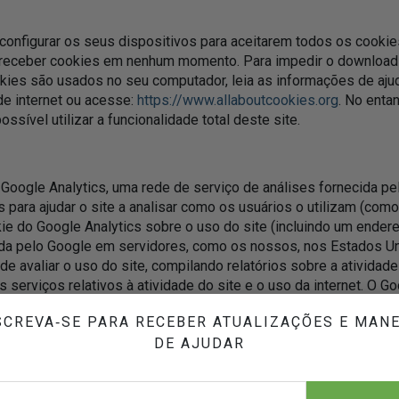
configurar os seus dispositivos para aceitarem todos os cookie
o receber cookies em nenhum momento. Para impedir o download 
kies são usados ​​no seu computador, leia as informações de aj
e internet ou acesse:
https://www.allaboutcookies.org
. No enta
ssível utilizar a funcionalidade total deste site.
Google Analytics, uma rede de serviço de análises fornecida pela
 para ajudar o site a analisar como os usuários o utilizam (como
e do Google Analytics sobre o uso do site (incluindo um endereç
ada pelo Google em servidores, como os nossos, nos Estados U
e avaliar o uso do site, compilando relatórios sobre a atividade
 serviços relativos à atividade do site e o uso da internet. O 
, sempre que for exigido por lei, ou caso os mesmos tratem ta
CREVA‑SE PARA RECEBER ATUALIZAÇÕES E MAN
DE AJUDAR
 pode recusar o uso de cookies — assim como o do Google Anal
 seu navegador, mas isso também pode limitar a utilização plen