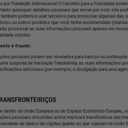
s por Fundação Internacional O Caminho para a Felicidade pode
rtanto quaisquer detalhes pessoais que enviar por este site pod
s também podemos usar terceiros para processar algumas das 
r livros ou outros produtos que você tenha encomendado (chama
s irão processar as suas informações pessoais apenas em nosso
lidade estritas.
nto e fraude:
ações pessoais podem ser revelados para bancos ou instituições
uma suspeita de transação fraudulenta, as suas informações p
verificações adicionais (por exemplo, a divulgação para uma agên
TRANSFRONTEIRIÇOS
e dentro da União Europeia ou do Espaço Econômico Europeu, vo
ações pessoais discutidas acima implicará transferência das 
vacidade de dados tão rígidas quanto as que vigoram na União E