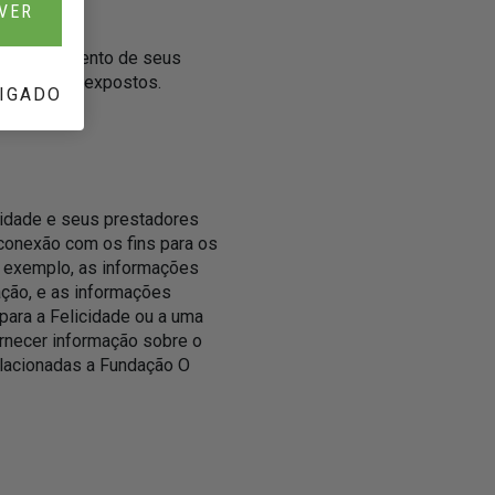
VER
om o tratamento de seus
itos acima expostos.
IGADO
cidade e seus prestadores
conexão com os fins para os
r exemplo, as informações
ção, e as informações
ara a Felicidade ou a uma
rnecer informação sobre o
elacionadas a Fundação O