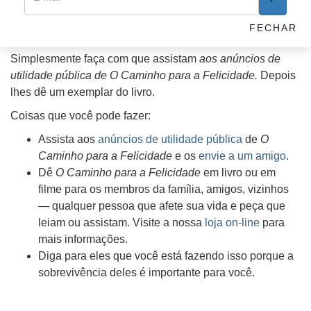
para uma vida melhor. Ao seguir as informações contidas
neste livro, você pode dar aos seus amigos as ferramentas
FECHAR
que precisam para fazer as escolhas corretas.
Simplesmente faça com que assistam
aos anúncios de
utilidade pública de O Caminho para a Felicidade.
Depois
lhes dê um exemplar do livro.
Coisas que você pode fazer:
Assista aos
anúncios de utilidade pública
de
O
Caminho para a Felicidade
e os
envie a um amigo
.
Dê
O Caminho para a Felicidade
em livro ou em
filme para os membros da família, amigos, vizinhos
— qualquer pessoa que afete sua vida e peça que
leiam ou assistam. Visite a nossa
loja on-line
para
mais informações.
Diga para eles que você está fazendo isso porque a
sobrevivência deles é importante para você.