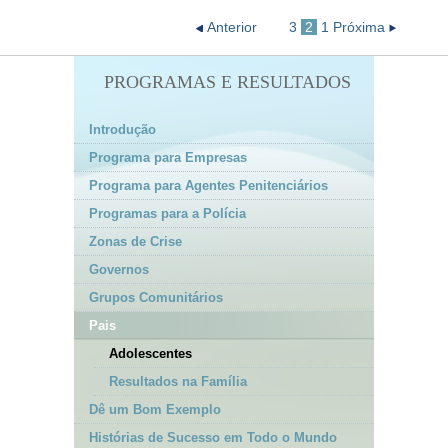
Anterior
3
2
1
Próxima
PROGRAMAS E RESULTADOS
Introdução
Programa para Empresas
Programa para Agentes Penitenciários
Programas para a Polícia
Zonas de Crise
Governos
Grupos Comunitários
Pais
Adolescentes
Resultados na Família
Dê um Bom Exemplo
Histórias de Sucesso em Todo o Mundo