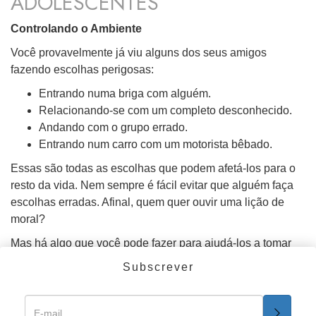
ADOLESCENTES
Controlando o Ambiente
Você provavelmente já viu alguns dos seus amigos
fazendo escolhas perigosas:
Entrando numa briga com alguém.
Relacionando-se com um completo desconhecido.
Andando com o grupo errado.
Entrando num carro com um motorista bêbado.
Essas são todas as escolhas que podem afetá-los para o
resto da vida. Nem sempre é fácil evitar que alguém faça
escolhas erradas. Afinal, quem quer ouvir uma lição de
moral?
Mas há algo que você pode fazer para ajudá-los a tomar
as decisões corretas por si mesmos: dê para eles
O
Subscrever
Caminho para a Felicidade
.
O Caminho para a Felicidade
é um guia de senso comum