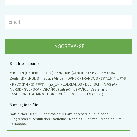
INSCREVA-SE
Sites Internacionais
ENGLISH (US/International)
ENGLISH (Canadian)
ENGLISH (New
עברית
Zealand)
ENGLISH (South Africa)
DANSK
FRANÇAIS
日本語
عربي
РУССКИЙ
繁體中文
NEDERLANDS
DEUTSCH
MAGYAR
NORSK
SVENSKA
ESPAÑOL (Latino)
ESPAÑOL (Castellano)
ΕΛΛΗΝΙΚA
ITALIANO
PORTUGUÊS
PORTUGUÊS (Brasil)
Navegação no Site
Sobre Nós
Os 21 Preceitos de O Caminho para a Felicidade
Programas e Resultados
Solicitar
Notícias
Contato
Mapa do Site
Educação