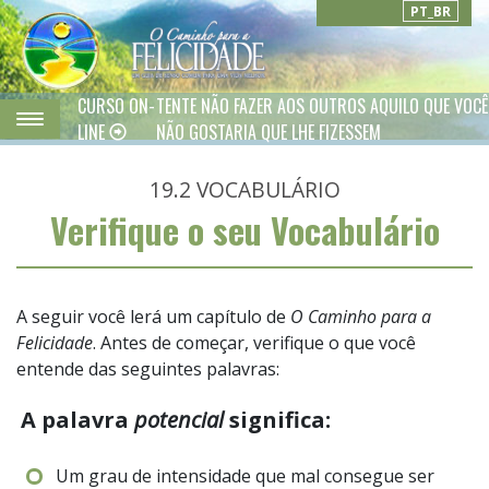
PT_BR
CURSO ON-
TENTE NÃO FAZER AOS OUTROS AQUILO QUE VOCÊ
LINE
NÃO GOSTARIA QUE LHE FIZESSEM
19.2
VOCABULÁRIO
Verifique o seu Vocabulário
A seguir você lerá um capítulo de
O Caminho para a
Felicidade
. Antes de começar, verifique o que você
entende das seguintes palavras:
A palavra
potencial
significa:
Um grau de intensidade que mal consegue ser