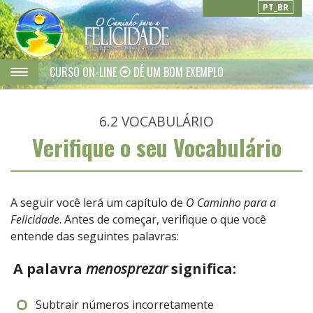
PT_BR
CURSO ON-LINE
DÊ UM BOM EXEMPLO
6.2
VOCABULÁRIO
Verifique o seu Vocabulário
A seguir você lerá um capítulo de
O Caminho para a
Felicidade
. Antes de começar, verifique o que você
entende das seguintes palavras:
A palavra
menosprezar
significa:
Subtrair números incorretamente