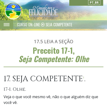
PT_BR
CURSO ON-LINE
SEJA COMPETENTE
17.5
LEIA A SEÇÃO
Preceito 17-1,
Seja Competente: Olhe
17. SEJA COMPETENTE
.
1
17-1. Olhe.
Veja o que você mesmo vê, não o que alguém diz que
você vê.